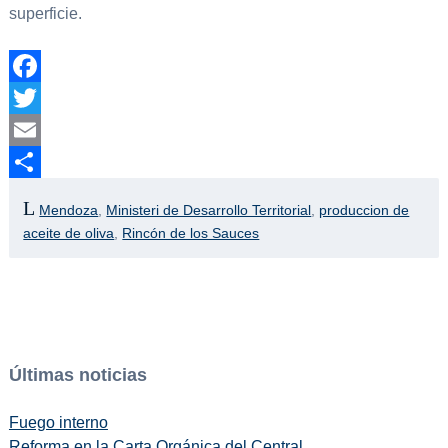
superficie.
Facebook
Twitter
Email
Compartir
Mendoza
,
Ministeri de Desarrollo Territorial
,
produccion de
aceite de oliva
,
Rincón de los Sauces
Últimas noticias
Fuego interno
Reforma en la Carta Orgánica del Central