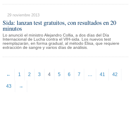
29 noviembre 2013
Sida: lanzan test gratuitos, con resultados en 20
minutos
Lo anunció el ministro Alejandro Collia, a dos días del Día
Internacional de Lucha contra el VIH-sida. Los nuevos test
reemplazarán, en forma gradual, al método Elisa, que requiere
extracción de sangre y varios días de análisis.
←
1
2
3
4
5
6
7
…
41
42
43
→