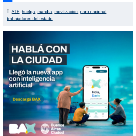
Compartir
ATE
,
huelga
,
marcha
,
movilización
,
paro nacional
,
trabajadores del estado