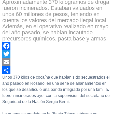
Aproximadamente 370 kilogramos de droga
fueron incinerados. Estaban valuados en
unos 60 millones de pesos, teniendo en
cuenta los valores del mercado ilegal local.
Además, en el operativo realizado en mayo
del año pasado, se habían incautado
precursores químicos, pasta base y armas.
Facebook
Twitter
Email
Unos 370 kilos de cocaína que habían sido secuestrados el
Compartir
año pasado en Rosario, en una serie de allanamientos en
los que se desarticuló una banda integrada por una familia,
fueron incinerados ayer con la supervisión del secretario de
Seguridad de la Nación Sergio Berni.
La quema se produjo en la Planta Trieco, ubicada en