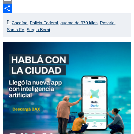
Email
Compartir
Cocaína
,
Policia Federal
,
quema de 370 kilos
,
Rosario
,
Santa Fe
,
Sergio Berni