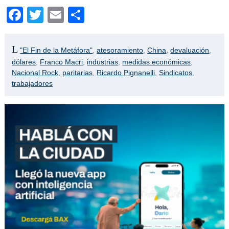
Facebook
Twitter
Email
Compartir
"El Fin de la Metáfora"
,
atesoramiento
,
China
,
devaluación
,
dólares
,
Franco Macri
,
industrias
,
medidas económicas
,
Nacional Rock
,
paritarias
,
Ricardo Pignanelli
,
Sindicatos
,
trabajadores