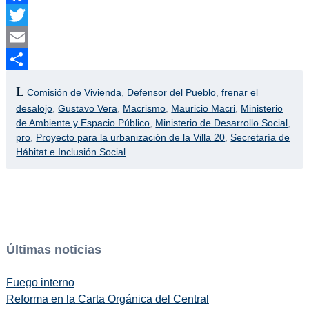
Facebook
Twitter
Email
Compartir
Comisión de Vivienda
,
Defensor del Pueblo
,
frenar el
desalojo
,
Gustavo Vera
,
Macrismo
,
Mauricio Macri
,
Ministerio
de Ambiente y Espacio Público
,
Ministerio de Desarrollo Social
,
pro
,
Proyecto para la urbanización de la Villa 20
,
Secretaría de
Hábitat e Inclusión Social
Últimas noticias
Fuego interno
Reforma en la Carta Orgánica del Central