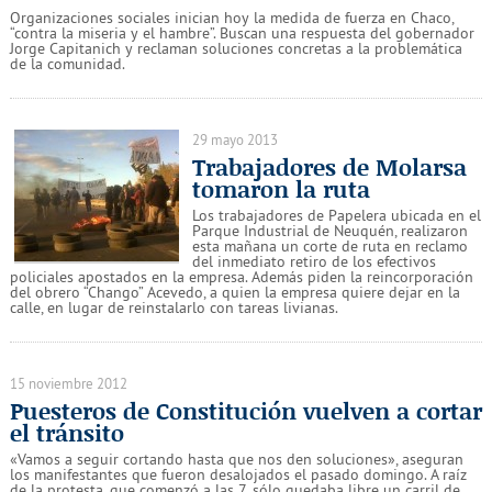
Organizaciones sociales inician hoy la medida de fuerza en Chaco,
“contra la miseria y el hambre”. Buscan una respuesta del gobernador
Jorge Capitanich y reclaman soluciones concretas a la problemática
de la comunidad.
29 mayo 2013
Trabajadores de Molarsa
tomaron la ruta
Los trabajadores de Papelera ubicada en el
Parque Industrial de Neuquén, realizaron
esta mañana un corte de ruta en reclamo
del inmediato retiro de los efectivos
policiales apostados en la empresa. Además piden la reincorporación
del obrero “Chango” Acevedo, a quien la empresa quiere dejar en la
calle, en lugar de reinstalarlo con tareas livianas.
15 noviembre 2012
Puesteros de Constitución vuelven a cortar
el tránsito
«Vamos a seguir cortando hasta que nos den soluciones», aseguran
los manifestantes que fueron desalojados el pasado domingo. A raíz
de la protesta, que comenzó a las 7, sólo quedaba libre un carril de