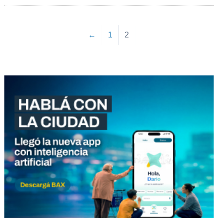
←
1
2