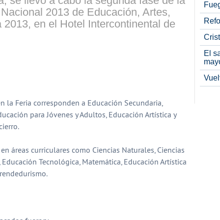
 se llevó a cabo la segunda fase de la
Fueg
a Nacional 2013 de Educación, Artes,
Refo
 2013, en el Hotel Intercontinental de
Cris
El s
may
partir
Vuel
en la Feria corresponden a Educación Secundaria,
ducación para Jóvenes y Adultos, Educación Artística y
ierro.
en áreas curriculares como Ciencias Naturales, Ciencias
 Educación Tecnológica, Matemática, Educación Artística
prendedurismo.