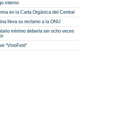
o interno
rma en la Carta Orgánica del Central
tina lleva su reclamo a la ONU
alario mínimo debería ser ocho veces
or
ve “VinoFest”