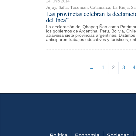
24 junio 2014
Jujuy, Salta, Tucumán, Catamarca, La Rioja, 
Las provincias celebran la declara
del Inca”
La declaración del Qhapaq Ñan como Patrimoni
los gobiernos de Argentina, Perú, Bolivia, Chil
atraviesa siete provincias argentinas. Distinto
anticiparon trabajos educativos y turísticos, ent
←
1
2
3
4
Política
Economía
Sociedad