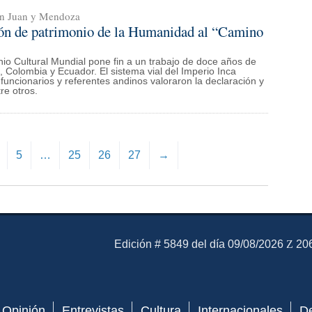
San Juan y Mendoza
ción de patrimonio de la Humanidad al “Camino
o Cultural Mundial pone fin a un trabajo de doce años de
e, Colombia y Ecuador. El sistema vial del Imperio Inca
s funcionarios y referentes andinos valoraron la declaración y
re otros.
5
…
25
26
27
→
El Mensajero Diario
Edición # 5849 del día 09/08/2026
206
Opinión
Entrevistas
Cultura
Internacionales
D