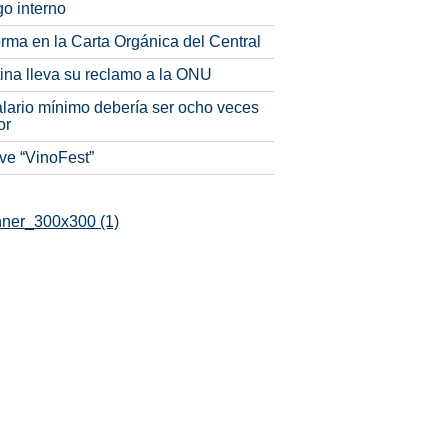
o interno
rma en la Carta Orgánica del Central
tina lleva su reclamo a la ONU
alario mínimo debería ser ocho veces
or
ve “VinoFest”