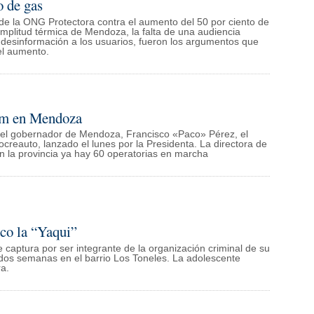
o de gas
n de la ONG Protectora contra el aumento del 50 por ciento de
amplitud térmica de Mendoza, la falta de una audiencia
a desinformación a los usuarios, fueron los argumentos que
 el aumento.
0Km en Mendoza
 el gobernador de Mendoza, Francisco «Paco» Pérez, el
ocreauto, lanzado el lunes por la Presidenta. La directora de
 en la provincia ya hay 60 operatorias en marcha
rco la “Yaqui”
 captura por ser integrante de la organización criminal de su
 dos semanas en el barrio Los Toneles. La adolescente
ra.