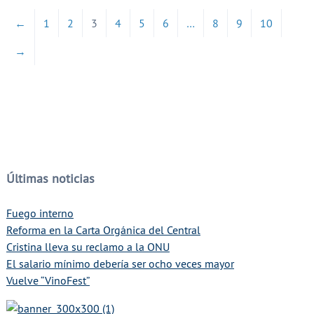
←
1
2
3
4
5
6
…
8
9
10
→
Últimas noticias
Fuego interno
Reforma en la Carta Orgánica del Central
Cristina lleva su reclamo a la ONU
El salario mínimo debería ser ocho veces mayor
Vuelve “VinoFest”