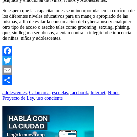
psíquica y emocional de Niñas, Niños y Adolescentes.
Se espera que las capacitaciones sean incorporadas en la currícula de
los diferentes niveles educativos para un manejo apropiado de las
mismas, a fin de evitar la consumación del cyber-abuso y cualquier
otro tipo de acoso o asecho tales como grooming, sexting, phising,
que, sin llegar a ser abusos, atentan contra la integridad e inocencia
de niñas, niños y adolescentes.
Facebook
Twitter
Email
Compartir
adolescentes
,
Catamarca
,
escuelas
,
facebook
,
Internet
,
Niños
,
Proyecto de Ley
,
uso conciente