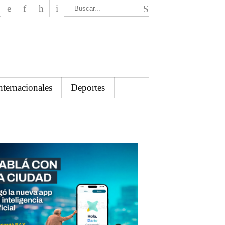
El Mensajero Diario
nternacionales
Deportes