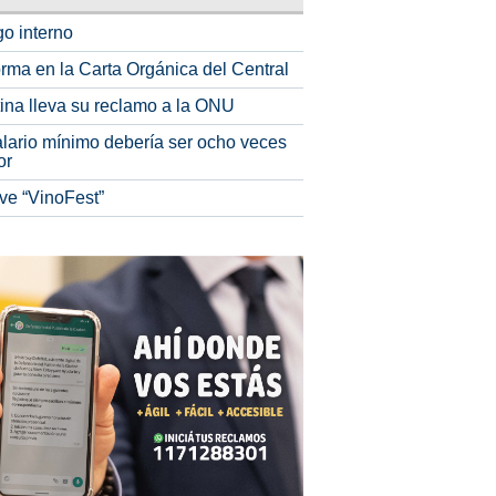
o interno
rma en la Carta Orgánica del Central
tina lleva su reclamo a la ONU
alario mínimo debería ser ocho veces
or
ve “VinoFest”