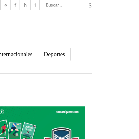
El Mensajero Diario
nternacionales
Deportes