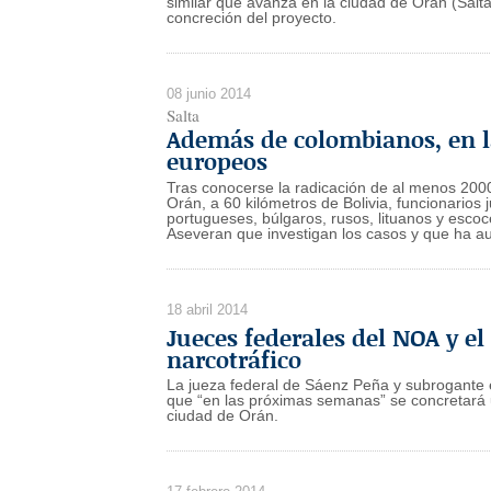
similar que avanza en la ciudad de Oran (Salta)
concreción del proyecto.
08 junio 2014
Salta
Además de colombianos, en la
europeos
Tras conocerse la radicación de al menos 2000
Orán, a 60 kilómetros de Bolivia, funcionarios
portugueses, búlgaros, rusos, lituanos y escoc
Aseveran que investigan los casos y que ha a
18 abril 2014
Jueces federales del NOA y e
narcotráfico
La jueza federal de Sáenz Peña y subrogante
que “en las próximas semanas” se concretará 
ciudad de Orán.