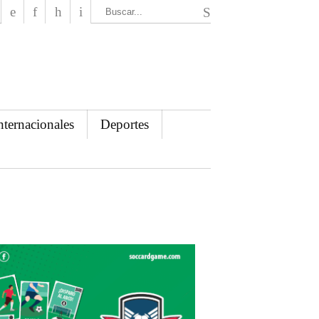
El Mensajero Diario
nternacionales
Deportes