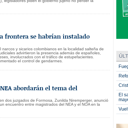
, legisladores piden el gobierno jujeño no perder la
 frontera se habrían instalado
 narcos y sicarios colombianos en la localidad salteña de
 judiciales advirtieron la presencia además de españoles,
ÚLT
eses, involucrados con el tráfico de estupefacientes.
umentado el control de gendarmes.
Fueg
Refo
Cris
l NEA abordarán el tema del
El s
may
 en dos juzgados de Formosa, Zunilda Niremperger, anunció
un encuentro entre magistrados del NEA y el NOA en la
Vuel