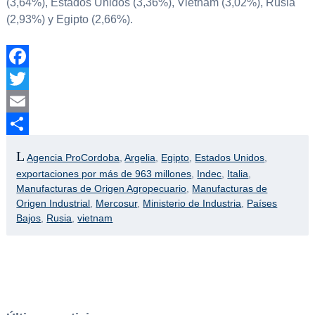
(3,64%), Estados Unidos (3,36%), Vietnam (3,02%), Rusia
(2,93%) y Egipto (2,66%).
Facebook
Twitter
Email
Compartir
Agencia ProCordoba
,
Argelia
,
Egipto
,
Estados Unidos
,
exportaciones por más de 963 millones
,
Indec
,
Italia
,
Manufacturas de Origen Agropecuario
,
Manufacturas de
Origen Industrial
,
Mercosur
,
Ministerio de Industria
,
Países
Bajos
,
Rusia
,
vietnam