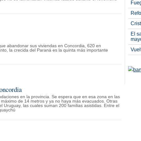
Fueg
Refo
Cris
El s
may
que abandonar sus viviendas en Concordia, 620 en
Vuel
to, la crecida del Paraná es la quinta más importante
oncordia
undaciones en la provincia. Se espera que en esa zona en las
co máximo de 14 metros y ya no haya más evacuados. Otras
 Uruguay, las cuales suman 200 familias asistidas. Entre el
eguaychú