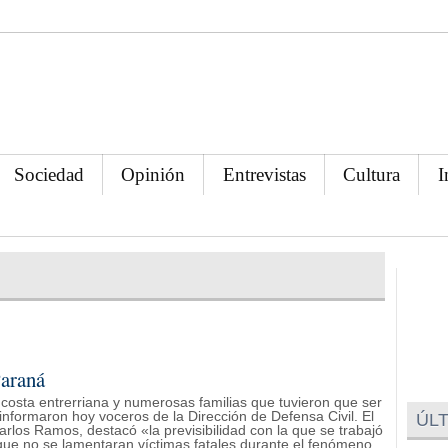
Sociedad
Opinión
Entrevistas
Cultura
I
Paraná
a costa entrerriana y numerosas familias que tuvieron que ser
nformaron hoy voceros de la Dirección de Defensa Civil. El
ÚLT
Carlos Ramos, destacó «la previsibilidad con la que se trabajó
 que no se lamentaran víctimas fatales durante el fenómeno