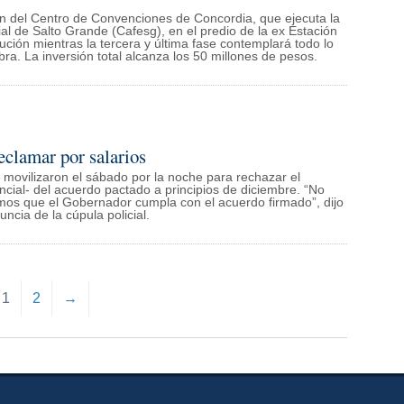
ón del Centro de Convenciones de Concordia, que ejecuta la
l de Salto Grande (Cafesg), en el predio de la ex Estación
ción mientras la tercera y última fase contemplará todo lo
bra. La inversión total alcanza los 50 millones de pesos.
reclamar por salarios
ovilizaron el sábado por la noche para rechazar el
cial- del acuerdo pactado a principios de diciembre. “No
mos que el Gobernador cumpla con el acuerdo firmado”, dijo
uncia de la cúpula policial.
1
2
→