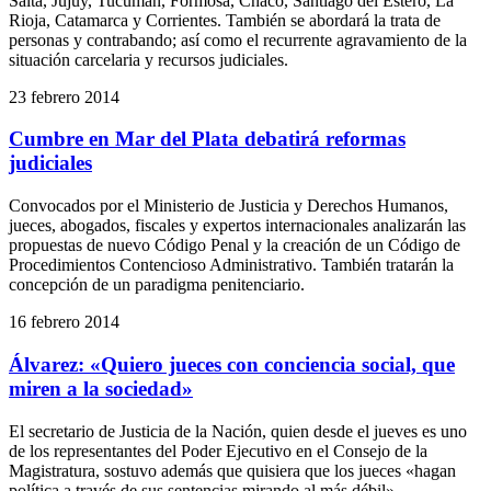
Salta, Jujuy, Tucumán, Formosa, Chaco, Santiago del Estero, La
Rioja, Catamarca y Corrientes. También se abordará la trata de
personas y contrabando; así como el recurrente agravamiento de la
situación carcelaria y recursos judiciales.
23 febrero 2014
Cumbre en Mar del Plata debatirá reformas
judiciales
Convocados por el Ministerio de Justicia y Derechos Humanos,
jueces, abogados, fiscales y expertos internacionales analizarán las
propuestas de nuevo Código Penal y la creación de un Código de
Procedimientos Contencioso Administrativo. También tratarán la
concepción de un paradigma penitenciario.
16 febrero 2014
Álvarez: «Quiero jueces con conciencia social, que
miren a la sociedad»
El secretario de Justicia de la Nación, quien desde el jueves es uno
de los representantes del Poder Ejecutivo en el Consejo de la
Magistratura, sostuvo además que quisiera que los jueces «hagan
política a través de sus sentencias mirando al más débil».